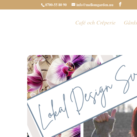
0700-55 80 90
info@mellomgarden.nu
Café och Crêperie
Gårds