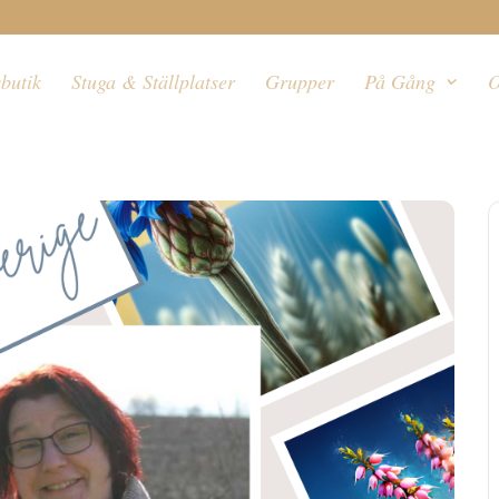
butik
Stuga & Ställplatser
Grupper
På Gång
O