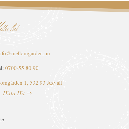
ta hit
nfo@mellomgarden.nu
el:
0700-55 80 90
omgården 1, 532 93 Axvall
Hitta Hit ⇒
en