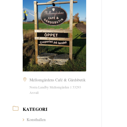
Mellomgårdens Café & Gårdsbutik
Norra Lundby Mellomgården 1 53293
Axvall
KATEGORI
Konsthallen