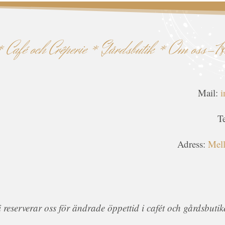
*
Café och Crêperie
*
Gårdsbutik
*
Om oss-Hit
Mail:
i
T
Adress:
Mell
i reserverar oss för ändrade öppettid i cafét och gårdsbutik