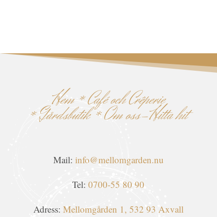
Hem
*
Café och Crêperie
*
Gårdsbutik
*
Om oss-Hitta hit
Mail:
info@mellomgarden.nu
Tel:
0700-55 80 90
Adress:
Mellomgården 1, 532 93 Axvall