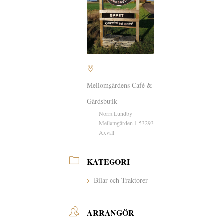
Mellomgårdens Café &
Gårdsbutik
Norra Lundby
Mellomgården 1 53293
Axvall
KATEGORI
Bilar och Traktorer
ARRANGÖR