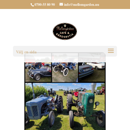
0700-55 80 90
info@mellomgarden.nu
Välj en sida