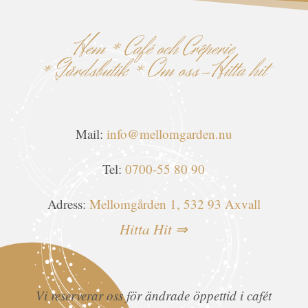
Hem
*
Café och Crêperie
*
Gårdsbutik
*
Om oss-Hitta hit
Mail:
info@mellomgarden.nu
Tel:
0700-55 80 90
Adress:
Mellomgården 1, 532 93 Axvall
Hitta Hit ⇒
Vi reserverar oss för ändrade öppettid i cafét